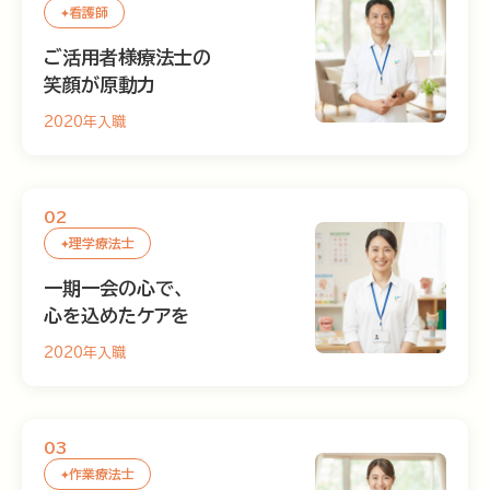
看護師
ご活用者様療法士の
笑顔が原動力
2020年入職
02
理学療法士
一期一会の心で、
心を込めたケアを
2020年入職
03
作業療法士