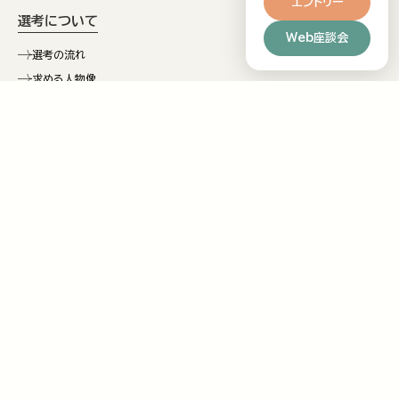
エントリー
選考について
Web座談会
選考の流れ
求める人物像
Web座談会
リファラル採用
LEjoin採用（カムバック制度）
募集要項・エントリー
募集一覧
FAQ
お問い合わせ 採用担当
TEL: 03-6427-0077 FAX: 03-6455-2923
募集要項・エントリー