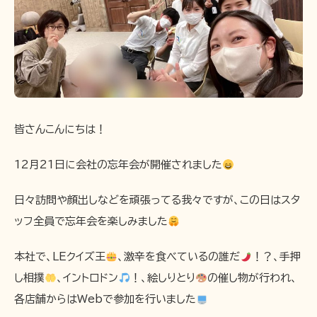
皆さんこんにちは！
12月21日に会社の忘年会が開催されました
日々訪問や顔出しなどを頑張ってる我々ですが、この日はスタ
ッフ全員で忘年会を楽しみました
本社で、LEクイズ王
、激辛を食べているの誰だ
！？、手押
し相撲
、イントロドン
！、絵しりとり
の催し物が行われ、
各店舗からはWebで参加を行いました