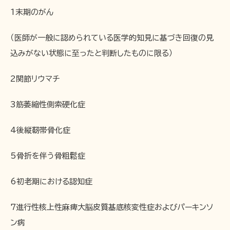
1末期のがん
（医師が一般に認められている医学的知見に基づき回復の見
込みがない状態に至ったと判断したものに限る）
2関節リウマチ
3筋萎縮性側索硬化症
4後縦靭帯骨化症
5骨折を伴う骨粗鬆症
6初老期における認知症
7進行性核上性麻痺大脳皮質基底核変性症およびパーキンソ
ン病