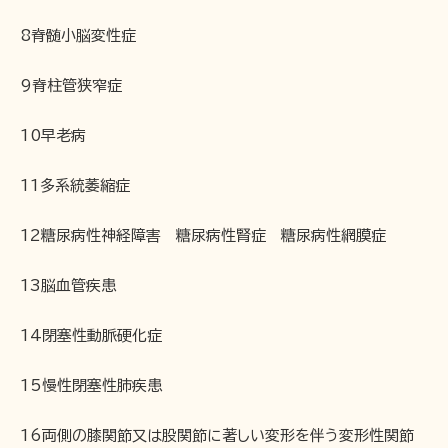
8脊髄小脳変性症
9脊柱管狭窄症
10早老病
11多系統萎縮症
12糖尿病性神経障害 糖尿病性腎症 糖尿病性網膜症
13脳血管疾患
14閉塞性動脈硬化症
15慢性閉塞性肺疾患
16両側の膝関節又は股関節に著しい変形を伴う変形性関節