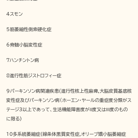
4スモン
5筋萎縮性側索硬化症
6脊髄小脳変性症
7ハンチントン病
8進行性筋ジストロフィー症
9パーキンソン病関連疾患(進行性核上性麻痺,大脳皮質基底核
変性症及びパーキンソン病（ホーエン・ヤールの重症度分類がス
テージ3以上であって、生活機能障害度がⅡ度又はⅢ度のもの
に限る)
10多系統萎縮症(線条体黒質変性症,オリーブ矯小脳萎縮症