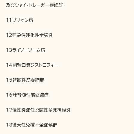
及びシャイ・ドレーガー症候群
11プリオン病
12亜急性硬化性全脳炎
13ライソーゾーム病
14副腎白質ジストロフィー
15脊髄性筋委縮症
16球脊髄性筋委縮症
17慢性炎症性脱髄性多発神経炎
18後天性免疫不全症候群