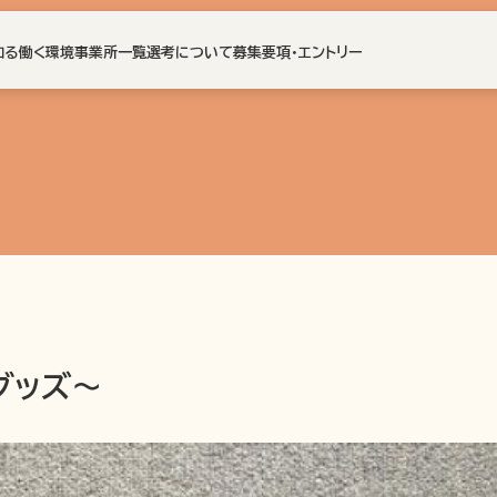
知る
働く環境
事業所一覧
選考について
募集要項・エントリー
グッズ～