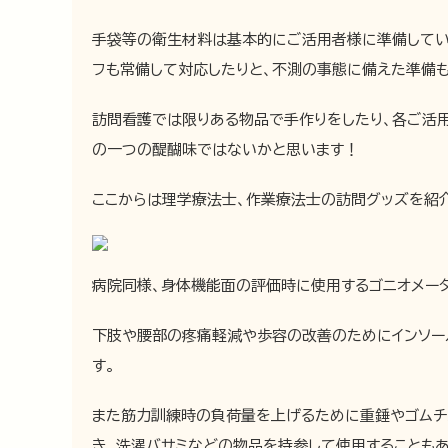
手袋等の衛生材料は基本的にご活用者様に準備してい
フも常備して対応したりと、不測の事態に備えた準備
訪問看護では限りある物品で手作りをしたり、各ご活
の一つの醍醐味ではないかと思います！
ここからは理学療法士、作業療法士の訪問グッズを紹介
病院同様、身体機能面の評価時に使用するゴニオメー
下肢や腰部の疼痛軽減や歩容の改善のためにインソー
す。
また筋力訓練時の負荷量を上げるために重錘やゴムチ
き、洗濯バサミなどの物品を持参して使用することもあ