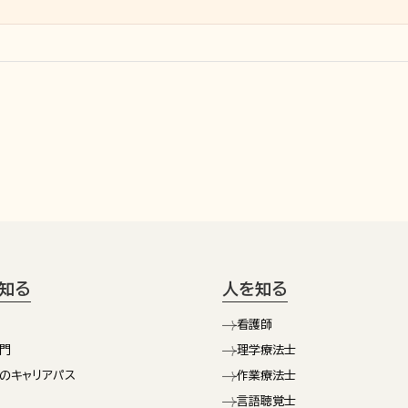
知る
人を知る
看護師
門
理学療法士
のキャリアパス
作業療法士
言語聴覚士