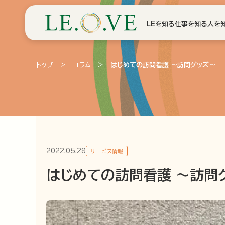
LEを知る
仕事を知る
人を
トップ
>
コラム
>
はじめての訪問看護 ～訪問グッズ～
2022.05.28
サービス情報
はじめての訪問看護 ～訪問