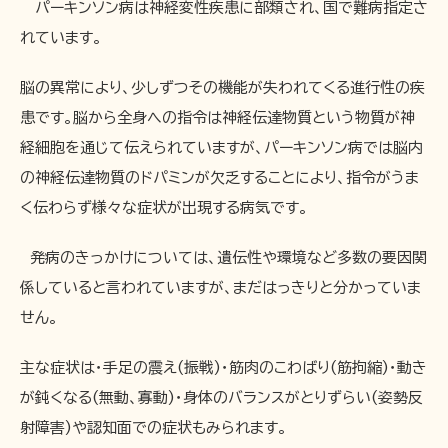
パーキンソン病は神経変性疾患に部類され、国で難病指定さ
れています。
脳の異常により、少しずつその機能が失われてくる進行性の疾
患です。脳から全身への指令は神経伝達物質という物質が神
経細胞を通じて伝えられていますが、パーキンソン病では脳内
の神経伝達物質のドパミンが欠乏することにより、指令がうま
く伝わらず様々な症状が出現する病気です。
発病のきっかけについては、遺伝性や環境など多数の要因関
係していると言われていますが、まだはっきりと分かっていま
せん。
主な症状は・手足の震え(振戦)・筋肉のこわばり(筋拘縮)・動き
が鈍くなる(無動、寡動)・身体のバランスがとりずらい(姿勢反
射障害)や認知面での症状もみられます。