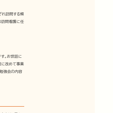
ぞれ訪問する頻
の訪問看護に任
です。お世話に
日に改めて事業
。勉強会の内容