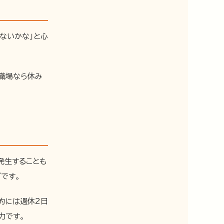
ないかな」と心
な職場なら休み
発生することも
です。
的には週休2日
力です。