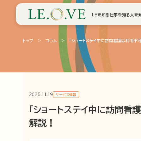
LEを知る
仕事を知る
人を
トップ
>
コラム
>
「ショートステイ中に訪問看護は利用不
2025.11.19
サービス情報
「ショートステイ中に訪問看
解説！