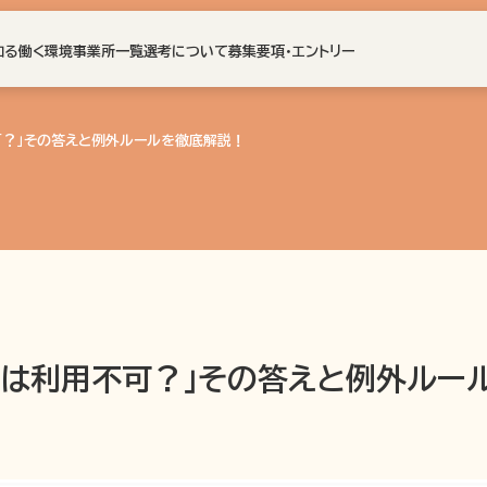
知る
働く環境
事業所一覧
選考について
募集要項・エントリー
可？」その答えと例外ルールを徹底解説！
護は利用不可？」その答えと例外ルー