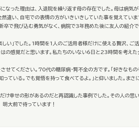
師になった理由は、入退院を繰り返す母の存在でした。母は病気が
全然違い、自宅での表情の方がいきいきしていた事を覚えていま
新卒で飛び込む勇気がなく、病院で3年務めた後に友人の紹介で
楽しい」でした。1時間を1人のご活用者様だけに使える贅沢、ご
ではの感覚だと思います。私たちのいない6日と23時間を考えた
させてください。70代の糖尿病・腎不全の方です。「好きなも
知っている。でも覚悟を持って食べてるよ。」と仰いました。まさ
数だけ幸せの形があるのだと再認識した事例でした。その人の思
！ 明大前で待っています！